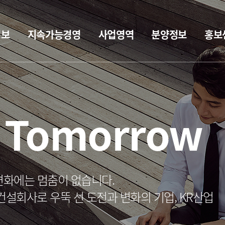
정보
지속가능경영
사업영역
분양정보
홍보
w Tomorrow
변화에는 멈춤이 없습니다.
회사로 우뚝 선 도전과 변화의 기업, KR산업