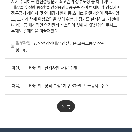
사가 주최하는 안전경영분야 최고권위 정부포상 중 하나이다.
대상을 수상한 KR산업 안성용인 5공구는 스마트 에어백·건설기계
접근금지 레이저 및 인체감지센서 등 스마트 안전기술이 적용되었
고, 노사가 함께 위험요인을 찾아 위험성 평가를 실시하고, 개선에
나서는 등 체계적인 안전관리 시스템이 갖춰져 KR산업의 무사고·
무재해 캠페인을 이끌어왔다.
첨부파일 :
7. 안전경영대상 건설부문 고용노동부 장관
상.jpg
이전글
KR산업, ‘신입사원 채용’ 진행
다음글
KR산업, ‘성남 복정1지구 B3-BL 도급공사’ 수주
목록