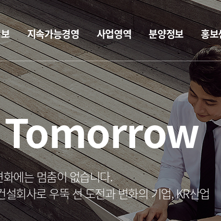
정보
지속가능경영
사업영역
분양정보
홍보
w Tomorrow
변화에는 멈춤이 없습니다.
회사로 우뚝 선 도전과 변화의 기업, KR산업